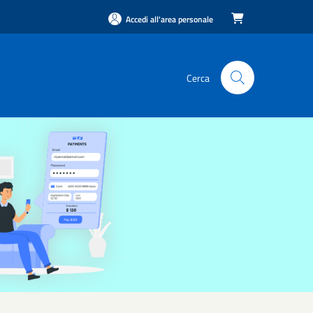
Accedi all'area personale

Cerca