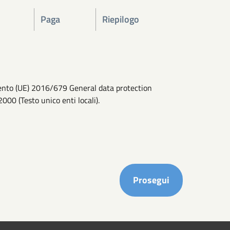
Paga
Riepilogo
amento (UE) 2016/679 General data protection
2000 (Testo unico enti locali).
Completa i ca
Prosegui