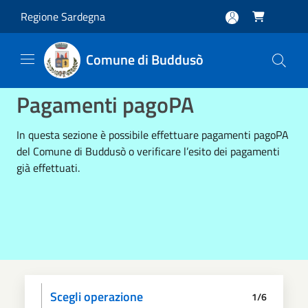
Salta al contenuto principale
Regione Sardegna

Comune di Buddusò
Pagamenti pagoPA
In questa sezione è possibile effettuare pagamenti pagoPA
del Comune di Buddusò o verificare l’esito dei pagamenti
già effettuati.
Scegli operazione
1/6
Informativa privacy
Scegli il pagamento
Dati anagrafici
Paga
Riepilogo