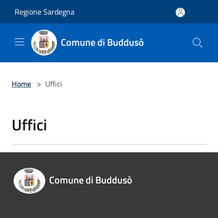
Salta al contenuto principale
Regione Sardegna
Comune di Buddusò
Home
>
Uffici
Uffici
Comune di Buddusò