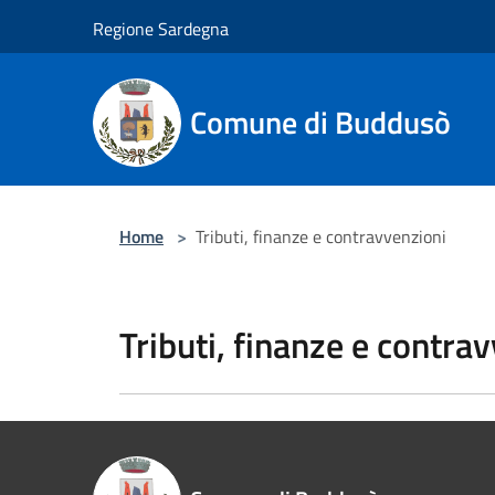
Salta al contenuto principale
Regione Sardegna
Comune di Buddusò
Home
>
Tributi, finanze e contravvenzioni
Tributi, finanze e contra