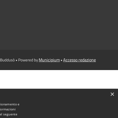
Municipium
Accesso redazione
i Buddusò • Powered by
•
×
nzionamento e
nformazioni
 al seguente