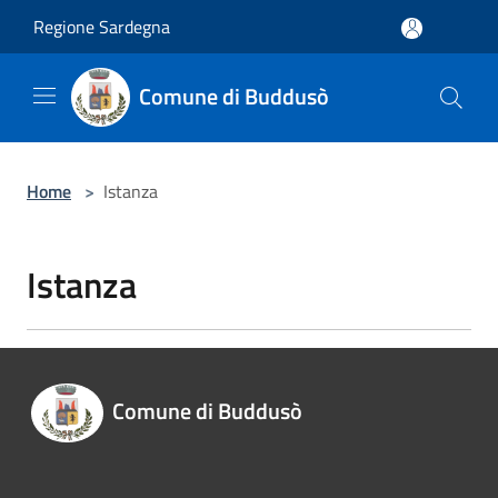
Salta al contenuto principale
Regione Sardegna
Comune di Buddusò
Home
>
Istanza
Istanza
Comune di Buddusò