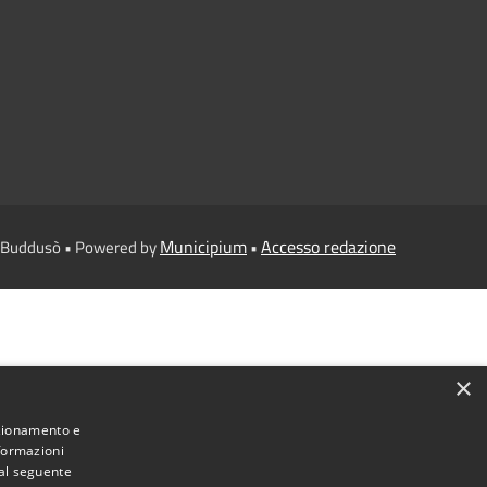
Municipium
Accesso redazione
i Buddusò • Powered by
•
×
nzionamento e
nformazioni
 al seguente