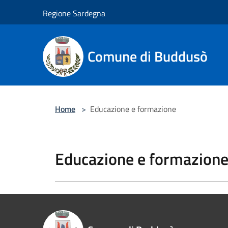
Salta al contenuto principale
Regione Sardegna
Comune di Buddusò
Home
>
Educazione e formazione
Educazione e formazion