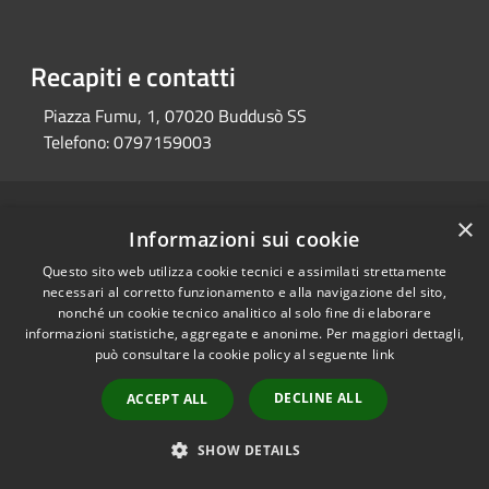
Recapiti e contatti
Piazza Fumu, 1, 07020 Buddusò SS
Telefono:
0797159003
RSS
Copyright © 2026 • Comune di
×
Informazioni sui cookie
Accessibilità
Buddusò • Powered by
Privacy
Municipium
Accesso
Questo sito web utilizza cookie tecnici e assimilati strettamente
•
necessari al corretto funzionamento e alla navigazione del sito,
Cookie
redazione
nonché un cookie tecnico analitico al solo fine di elaborare
Mappa del sito
informazioni statistiche, aggregate e anonime. Per maggiori dettagli,
può consultare la cookie policy al seguente
link
DECLINE ALL
ACCEPT ALL
SHOW DETAILS