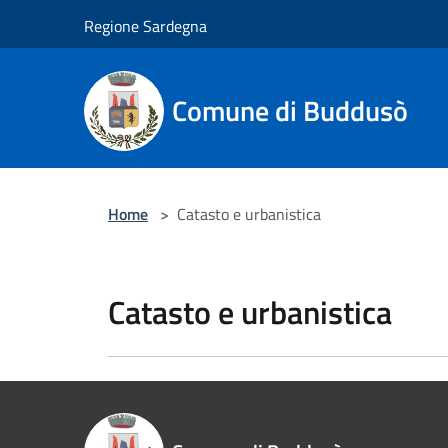
Salta al contenuto principale
Regione Sardegna
Comune di Buddusò
Home
>
Catasto e urbanistica
Catasto e urbanistica