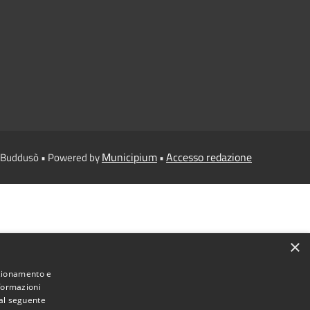
Municipium
Accesso redazione
i Buddusò • Powered by
•
×
nzionamento e
nformazioni
 al seguente