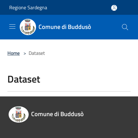
Salta al contenuto principale
Regione Sardegna
Comune di Buddusò
Home
>
Dataset
Dataset
Comune di Buddusò